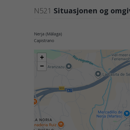
N521
Situasjonen og omgi
Nerja (Málaga)
Capistrano
+
−