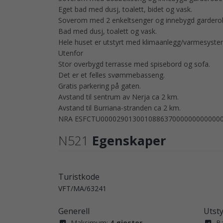
Eget bad med dusj, toalett, bidet og vask.
Soverom med 2 enkeltsenger og innebygd gardero
Bad med dusj, toalett og vask.
Hele huset er utstyrt med klimaanlegg/varmesyste
Utenfor
Stor overbygd terrasse med spisebord og sofa.
Det er et felles svømmebasseng.
Gratis parkering på gaten.
Avstand til sentrum av Nerja ca 2 km.
Avstand til Burriana-stranden ca 2 km.
NRA ESFCTU000029013001088637000000000000
N521
Egenskaper
Turistkode
VFT/MA/63241
Generell
Utst
Maksimum:
4 gjester
B