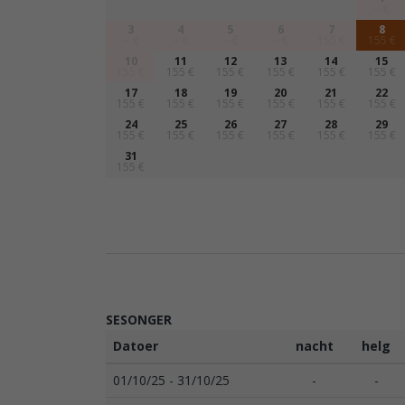
-- €
3
4
5
6
7
8
-- €
-- €
-- €
-- €
155 €
155 €
10
11
12
13
14
15
155 €
155 €
155 €
155 €
155 €
155 €
17
18
19
20
21
22
155 €
155 €
155 €
155 €
155 €
155 €
24
25
26
27
28
29
155 €
155 €
155 €
155 €
155 €
155 €
31
155 €
SESONGER
Datoer
nacht
helg
01/10/25 - 31/10/25
-
-