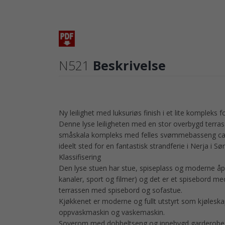
N521
Beskrivelse
Ny leilighet med luksuriøs finish i et lite kompleks f
Denne lyse leiligheten med en stor overbygd terrasse
småskala kompleks med felles svømmebasseng ca. 1
ideelt sted for en fantastisk strandferie i Nerja i S
Klassifisering
Den lyse stuen har stue, spiseplass og moderne åp
kanaler, sport og filmer) og det er et spisebord m
terrassen med spisebord og sofastue.
Kjøkkenet er moderne og fullt utstyrt som kjølesk
oppvaskmaskin og vaskemaskin.
Soverom med dobbeltseng og innebygd garderobe