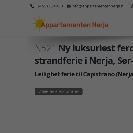
+34 951 834 450
info@appartementennerja.nl
N521
Ny luksuriøst ferd
strandferie i Nerja, Sør
Leilighet ferie til Capistrano (Nerja
Utleie av eiendommer