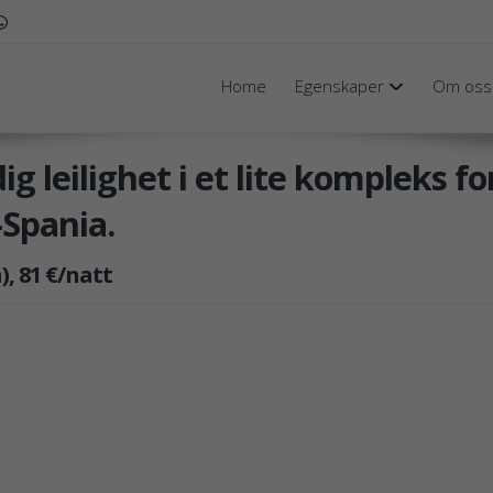
Home
Egenskaper
Om oss
ig leilighet i et lite kompleks f
-Spania.
), 81 €/natt