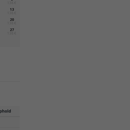
138 €
13
138 €
20
138 €
27
138 €
phold