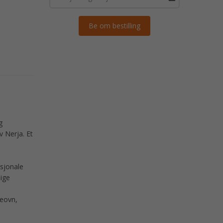
g
 Nerja. Et
sjonale
lige
geovn,