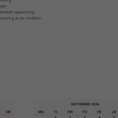
ager
dividuell oppvarming
ntering av air condition
SEPTEMBER
2026
SØ
MA
TI
ON
TO
FR
LØ
2
1
2
3
4
5