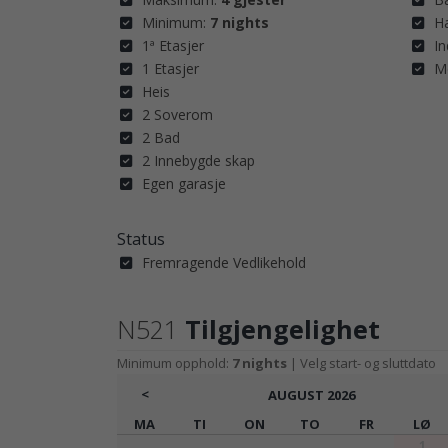
Minimum:
7 nights
H
1ª Etasjer
In
1 Etasjer
Mo
Heis
2 Soverom
2 Bad
2 Innebygde skap
Egen garasje
Status
Fremragende Vedlikehold
N521
Tilgjengelighet
Minimum opphold:
7 nights
| Velg start- og sluttdato
<
AUGUST
2026
MA
TI
ON
TO
FR
LØ
1