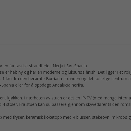
or en fantastisk strandferie i Nerja i Sør-Spania.
 er helt ny og har en moderne og luksuriøs finish. Det ligger i et roli
 km. fra den berømte Burriana-stranden og det koselige sentrum av
ør-Spania eller for å oppdage Andalucía herfra.
ent kjøkken. I nærheten av stuen er det en IP-TV (med mange interna
ed 4 stoler. Fra stuen kan du passere gjennom skyvedører til den roms
ap med fryser, keramisk koketopp med 4 blusser, stekeovn, mikrobøl
.