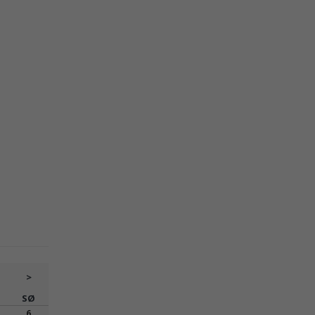
>
SØ
6