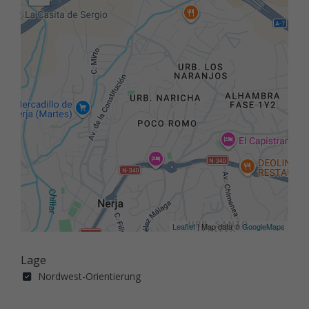
Leaflet
| Map data ©
GoogleMaps
Lage
Nordwest-Orientierung