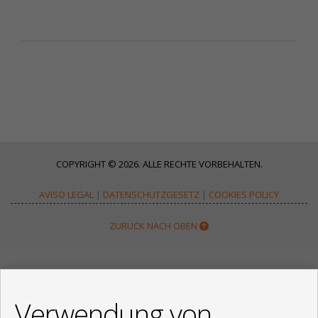
COPYRIGHT © 2026. ALLE RECHTE VORBEHALTEN.
AVISO LEGAL
|
DATENSCHUTZGESETZ
|
COOKIES POLICY
ZURÜCK NACH OBEN
KONTAKT
Verwendung von