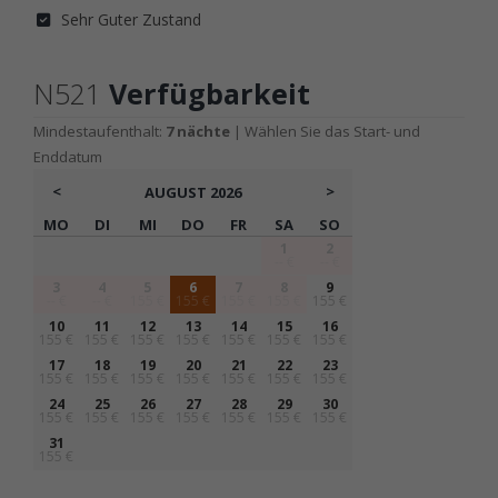
Sehr Guter Zustand
N521
Verfügbarkeit
Mindestaufenthalt:
7 nächte
| Wählen Sie das Start- und
Enddatum
<
>
AUGUST
2026
MO
DI
MI
DO
FR
SA
SO
1
2
-- €
-- €
3
4
5
6
7
8
9
-- €
-- €
155 €
155 €
155 €
155 €
155 €
10
11
12
13
14
15
16
155 €
155 €
155 €
155 €
155 €
155 €
155 €
17
18
19
20
21
22
23
155 €
155 €
155 €
155 €
155 €
155 €
155 €
24
25
26
27
28
29
30
155 €
155 €
155 €
155 €
155 €
155 €
155 €
31
155 €