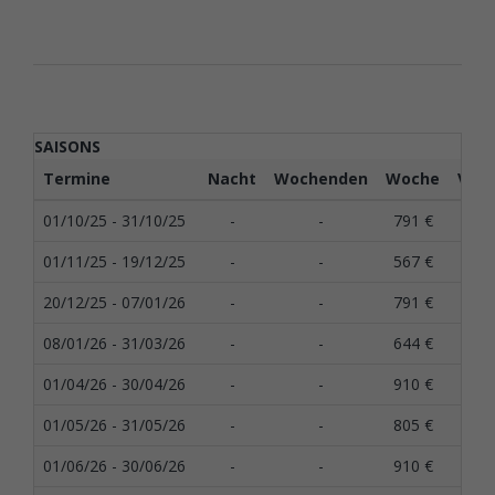
SAISONS
Termine
Nacht
Wochenden
Woche
Vier
01/10/25 - 31/10/25
-
-
791 €
01/11/25 - 19/12/25
-
-
567 €
20/12/25 - 07/01/26
-
-
791 €
08/01/26 - 31/03/26
-
-
644 €
01/04/26 - 30/04/26
-
-
910 €
01/05/26 - 31/05/26
-
-
805 €
01/06/26 - 30/06/26
-
-
910 €