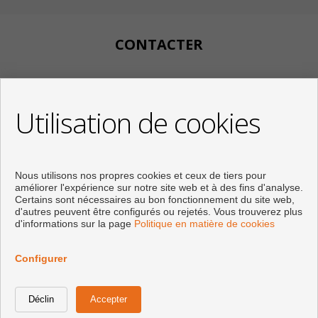
CONTACTER
Calle Huertos, 97
Local 3
Utilisation de cookies
29780 Nerja (Málaga)
+34 951834450
+34 633400980
+34 633781196
Nous utilisons nos propres cookies et ceux de tiers pour
info@appartementennerja.nl
améliorer l'expérience sur notre site web et à des fins d'analyse.
De Lundi au Vendredi : 09:30 - 15:00 et 16:00 - 19:00
Certains sont nécessaires au bon fonctionnement du site web,
d'autres peuvent être configurés ou rejetés. Vous trouverez plus
d'informations sur la page
Politique en matière de cookies
Configurer
Développé près
Inmoenter