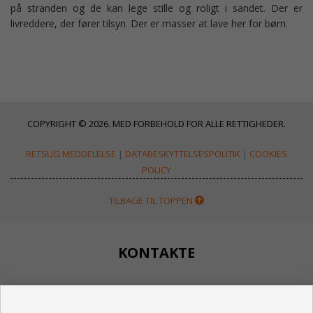
på stranden og de kan lege stille og roligt i sandet. Der er
livreddere, der fører tilsyn. Der er masser at lave her for børn.
COPYRIGHT © 2026. MED FORBEHOLD FOR ALLE RETTIGHEDER.
RETSLIG MEDDELELSE
|
DATABESKYTTELSESPOLITIK
|
COOKIES
POLICY
TILBAGE TIL TOPPEN
KONTAKTE
Calle Huertos, 97
Local 3