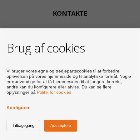
KONTAKTE
Calle Huertos, 97
Local 3
Brug af cookies
29780 Nerja (Málaga)
+34 951834450
+34 633400980
+34 633781196
Vi bruger vores egne og tredjepartscookies til at forbedre
info@appartementennerja.nl
oplevelsen på vores hjemmeside og til analytiske formål. Nogle
Af Mandag til Fredag : 09:30 - 15:00 Og 16:00 - 19:00
er nødvendige for at få hjemmesiden til at fungere korrekt,
andre kan du konfigurere eller afvise. Du kan se flere
oplysninger på
Politik for cookies
Konfigurer
Udviklet af
Inmoenter