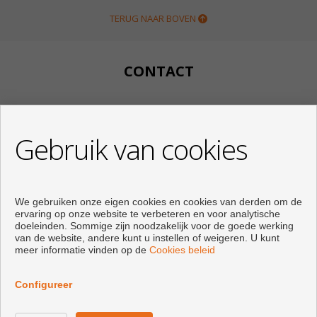
TERUG NAAR BOVEN
CONTACT
Calle Huertos, 97
Local 3
Gebruik van cookies
29780 Nerja (Málaga)
+34 951834450
+34 633400980
+34 633781196
We gebruiken onze eigen cookies en cookies van derden om de
info@appartementennerja.nl
ervaring op onze website te verbeteren en voor analytische
Van Maandag op Vrijdag : 09:30 - 15:00 en 16:00 - 19:00
doeleinden. Sommige zijn noodzakelijk voor de goede werking
van de website, andere kunt u instellen of weigeren. U kunt
meer informatie vinden op de
Cookies beleid
Configureer