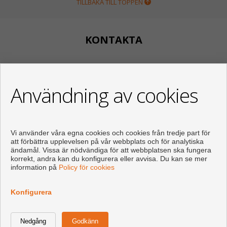
TILLBAKA TILL TOPPEN
KONTAKTA
Calle Huertos, 97
Local 3
Användning av cookies
29780 Nerja (Málaga)
+34 951834450
+34 633400980
+34 633781196
Vi använder våra egna cookies och cookies från tredje part för
info@appartementennerja.nl
att förbättra upplevelsen på vår webbplats och för analytiska
Från Måndag - Fredag : 09:30 - 15:00 och 16:00 - 19:00
ändamål. Vissa är nödvändiga för att webbplatsen ska fungera
korrekt, andra kan du konfigurera eller avvisa. Du kan se mer
information på
Policy för cookies
Konfigurera