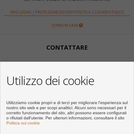
INFO LEGALI
|
PROTEZIONE DEI DATI POLITICA
|
COOKIES POLICY
TORNA IN CIMA
CONTATTARE
Calle Huertos, 97
Local 3
Utilizzo dei cookie
29780 Nerja (Málaga)
+34 951834450
+34 633400980
+34 633781196
Utilizziamo cookie propri e di terzi per migliorare l'esperienza sul
info@appartementennerja.nl
nostro sito web e per scopi analitici. Alcuni sono necessari per il
Dal Lunedi fino al Venerdì : 09:30 - 15:00 e 16:00 - 19:00
corretto funzionamento del sito, altri possono essere configurati
o rifiutati dall'utente. Per ulteriori informazioni, consultare il sito
Politica sui cookie