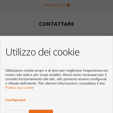
TORNA IN CIMA
CONTATTARE
Calle Huertos, 97
Local 3
Utilizzo dei cookie
29780 Nerja (Málaga)
+34 951834450
+34 633400980
+34 633781196
Utilizziamo cookie propri e di terzi per migliorare l'esperienza sul
info@appartementennerja.nl
nostro sito web e per scopi analitici. Alcuni sono necessari per il
Dal Lunedi fino al Venerdì : 09:30 - 15:00 e 16:00 - 19:00
corretto funzionamento del sito, altri possono essere configurati
o rifiutati dall'utente. Per ulteriori informazioni, consultare il sito
Politica sui cookie
Configurare