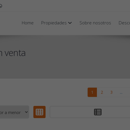
Home
Propiedades
Sobre nosotros
Desc
n venta
1
2
3
...