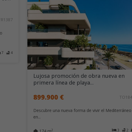
FR1387
so
7
4
Lujosa promoción de obra nueva en
primera línea de playa...
899.900 €
TO18
Descubre una nueva forma de vivir el Mediterráneo
en...
3
2
2
174 m