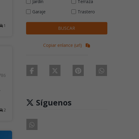
Jardín
Terraza
Garaje
Trastero
1
BUSCAR
Copiar enlance (url)
786
.
Síguenos
2