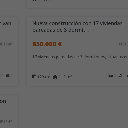
r van
Nueva construcción con 17 viviendas
pareadas de 3 dormit...
850.000 €
NE1646
NE1
17 viviendas pareadas de 3 dormitorios, situadas en.
3
1
3
3
2
2
129 m
112 m
con
NE1842