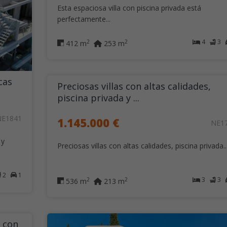
Esta espaciosa villa con piscina privada está
perfectamente...
4
3
2
2
412 m
253 m
cas
Preciosas villas con altas calidades,
piscina privada y ...
NE1841
1.145.000 €
NE1
 y
Preciosas villas con altas calidades, piscina privada..
2
1
3
3
2
2
536 m
213 m
a con