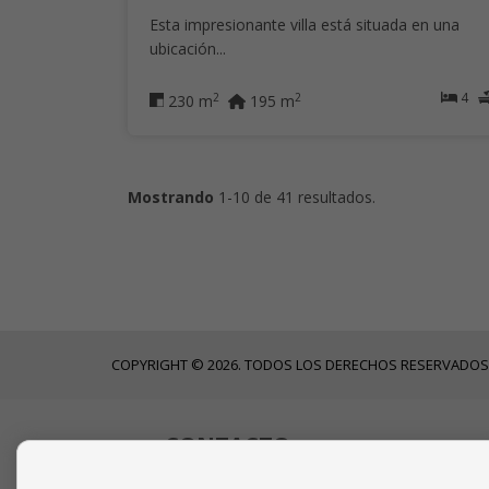
Esta impresionante villa está situada en una
ubicación...
4
2
2
230 m
195 m
Mostrando
1-10 de 41 resultados.
COPYRIGHT © 2026. TODOS LOS DERECHOS RESERVADOS
CONTACTO