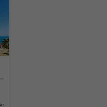
40B
1