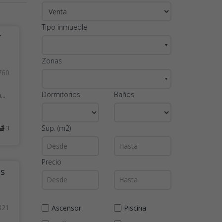
Tipo inmueble
r
▼
Zonas
760
▼
Dormitorios
Baños
..
Sup. (m2)
3
Precio
os
821
Ascensor
Piscina