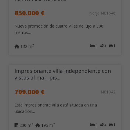
850.000 €
Nerja NE1646
Nueva promoción de cuatro villas de lujo a 300
metros...
4
3
1
2
132 m
Impresionante villa independiente con
vistas al mar, pis...
799.000 €
NE1842
Esta impresionante villa está situada en una
ubicación...
4
2
1
2
2
230 m
195 m