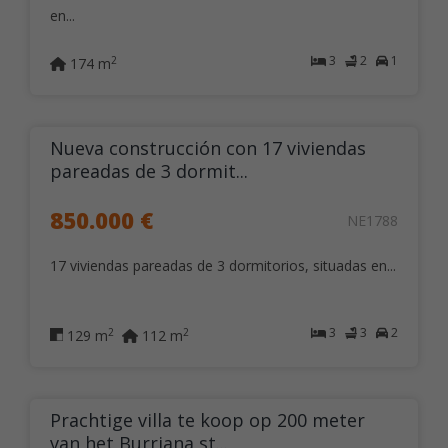
en...
3
2
1
2
174 m
Nueva construcción con 17 viviendas
pareadas de 3 dormit...
850.000 €
NE1788
17 viviendas pareadas de 3 dormitorios, situadas en...
3
3
2
2
2
129 m
112 m
Prachtige villa te koop op 200 meter
van het Burriana st...