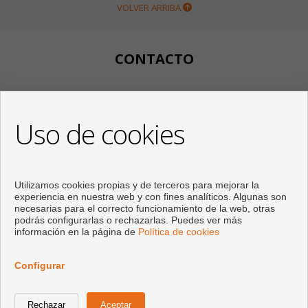
VOLVER ARRIBA
CONTACTO
Calle Huertos, 97
Local 3
Uso de cookies
29780 Nerja (Málaga)
+34 951834450
+34 633400980
+34 633781196
Utilizamos cookies propias y de terceros para mejorar la
info@appartementennerja.nl
experiencia en nuestra web y con fines analíticos. Algunas son
De Lunes a Viernes : 09:30 - 15:00 y 16:00 - 19:00
necesarias para el correcto funcionamiento de la web, otras
podrás configurarlas o rechazarlas. Puedes ver más
información en la página de
Política de cookies
Configurar