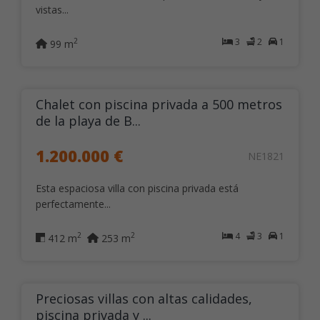
vistas...
3
2
1
2
99 m
Chalet con piscina privada a 500 metros
de la playa de B...
1.200.000 €
NE1821
Esta espaciosa villa con piscina privada está
perfectamente...
4
3
1
2
2
412 m
253 m
Preciosas villas con altas calidades,
piscina privada y ...