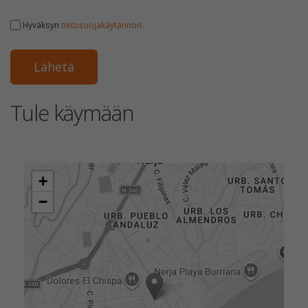
Hyväksyn
tietosuojakäytännön
.
Tule käymään
+
−